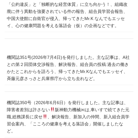
「公約違反」と「独断的な経営体質」に立ち向かう！、組織改
廃に伴う異動を強要されている件の報告、組合員学習会報告、
中国大使館に自衛官が侵入、帰ってきたMr.K なんでもエッセ
イ、心の健康問題を考える落語会（仮）の企画などです。
機関誌351号(2026年7月4日)を発行しました。主な記事は、A社
との第２回団体交渉報告、解決報告、組合員の投稿:過去の働き
かたとこれからを語ろう、帰ってきたMr.Kなんでもエッセイ、
斉藤元彦さっさと兵庫県庁から立ち去れなど。
機関誌350号（2026年6月6日）を発行しました。主な記事は、
障害者差別は許さない
阪神動力機械㈱は,車いすで続てきた元
職,総務課長に戻せ
、解決報告、新加入の仲間、新入組合員学
習会案内、「こころの健康を考える落語会」開催しましたな
ど。