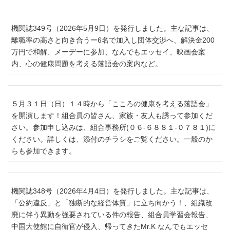
機関誌349号（2026年5月9日）を発行しました。主な記事は、
離職率の高さと向き合うー6名で加入し団体交渉へ、解決金200
万円で和解、メーデーに参加、なんでもエッセイ、映画会案
内、心の健康問題を考える落語会の案内など。
５月３１日（日）１４時から「こころの健康を考える落語会」
を開演します！組合員の皆さん、家族・友人も誘って参加くだ
さい。参加申し込みは、組合事務所(０６‐６８８１‐０７８１)に
ください。詳しくは、添付のチラシをご覧ください。一般のか
らも参加できます。
機関誌348号（2026年4月4日）を発行しました。主な記事は、
「公約違反」と「独断的な経営体質」に立ち向かう！、組織改
廃に伴う異動を強要されている件の報告、組合員学習会報告、
中国大使館に自衛官が侵入、帰ってきたMr.K なんでもエッセ