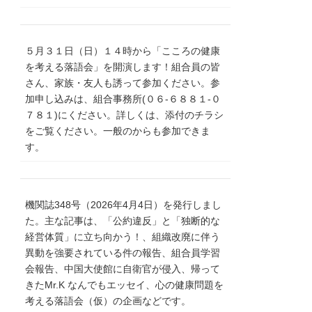
５月３１日（日）１４時から「こころの健康
を考える落語会」を開演します！組合員の皆
さん、家族・友人も誘って参加ください。参
加申し込みは、組合事務所(０６‐６８８１‐０
７８１)にください。詳しくは、添付のチラシ
をご覧ください。一般のからも参加できま
す。
機関誌348号（2026年4月4日）を発行しまし
た。主な記事は、「公約違反」と「独断的な
経営体質」に立ち向かう！、組織改廃に伴う
異動を強要されている件の報告、組合員学習
会報告、中国大使館に自衛官が侵入、帰って
きたMr.K なんでもエッセイ、心の健康問題を
考える落語会（仮）の企画などです。