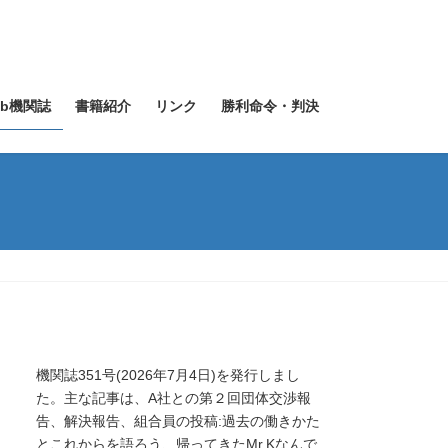
eb機関誌
書籍紹介
リンク
勝利命令・判決
機関誌351号(2026年7月4日)を発行しまし
た。主な記事は、A社との第２回団体交渉報
告、解決報告、組合員の投稿:過去の働きかた
とこれからを語ろう、帰ってきたMr.Kなんで