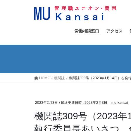
コ
ナ
ン
ビ
テ
ゲ
ン
ー
ツ
シ
労働相談窓口
アクセス
へ
ョ
ス
ン
キ
に
ッ
移
プ
動
HOME
機関誌
機関誌309号（2023年1月14日）を
2023年2月3日
/ 最終更新日時 :
2023年2月3日
mu-kansai
機関誌309号（2023
執行委員長あいさつ、仲