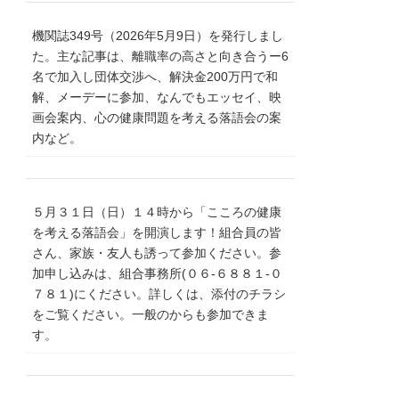
機関誌349号（2026年5月9日）を発行しまし
た。主な記事は、離職率の高さと向き合うー6
名で加入し団体交渉へ、解決金200万円で和
解、メーデーに参加、なんでもエッセイ、映
画会案内、心の健康問題を考える落語会の案
内など。
５月３１日（日）１４時から「こころの健康
を考える落語会」を開演します！組合員の皆
さん、家族・友人も誘って参加ください。参
加申し込みは、組合事務所(０６‐６８８１‐０
７８１)にください。詳しくは、添付のチラシ
をご覧ください。一般のからも参加できま
す。