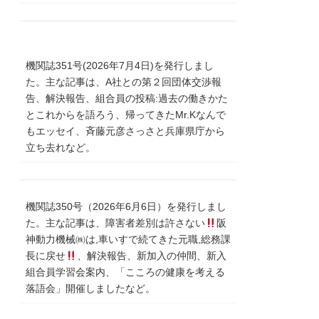
機関誌351号(2026年7月4日)を発行しまし
た。主な記事は、A社との第２回団体交渉報
告、解決報告、組合員の投稿:過去の働きかた
とこれからを語ろう、帰ってきたMr.Kなんで
もエッセイ、斉藤元彦さっさと兵庫県庁から
立ち去れなど。
機関誌350号（2026年6月6日）を発行しまし
た。主な記事は、障害者差別は許さない
阪
神動力機械㈱は,車いすで続てきた元職,総務課
長に戻せ
、解決報告、新加入の仲間、新入
組合員学習会案内、「こころの健康を考える
落語会」開催しましたなど。