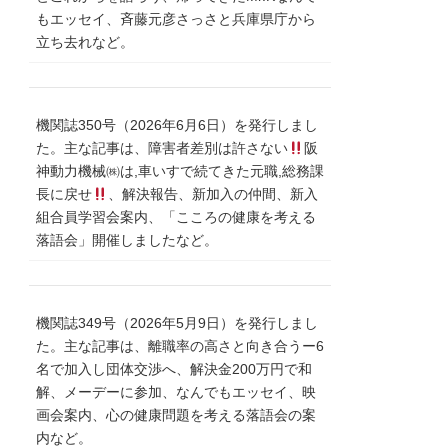
もエッセイ、斉藤元彦さっさと兵庫県庁から
立ち去れなど。
機関誌350号（2026年6月6日）を発行しまし
た。主な記事は、障害者差別は許さない
阪
神動力機械㈱は,車いすで続てきた元職,総務課
長に戻せ
、解決報告、新加入の仲間、新入
組合員学習会案内、「こころの健康を考える
落語会」開催しましたなど。
機関誌349号（2026年5月9日）を発行しまし
た。主な記事は、離職率の高さと向き合うー6
名で加入し団体交渉へ、解決金200万円で和
解、メーデーに参加、なんでもエッセイ、映
画会案内、心の健康問題を考える落語会の案
内など。