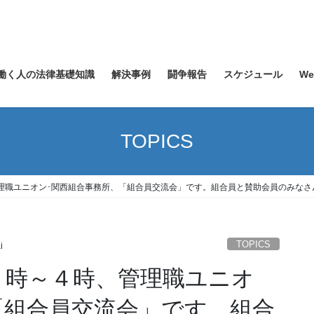
働く人の法律基礎知識
解決事例
闘争報告
スケジュール
W
TOPICS
理職ユニオン･関西組合事務所、「組合員交流会」です。組合員と賛助会員のみなさ
TOPICS
i
２時～４時、管理職ユニオ
「組合員交流会」です。組合