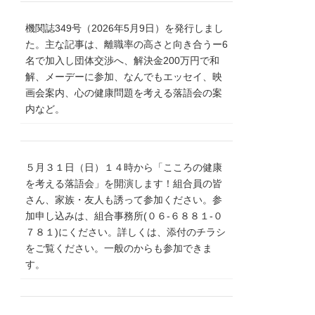
機関誌349号（2026年5月9日）を発行しまし
た。主な記事は、離職率の高さと向き合うー6
名で加入し団体交渉へ、解決金200万円で和
解、メーデーに参加、なんでもエッセイ、映
画会案内、心の健康問題を考える落語会の案
内など。
５月３１日（日）１４時から「こころの健康
を考える落語会」を開演します！組合員の皆
さん、家族・友人も誘って参加ください。参
加申し込みは、組合事務所(０６‐６８８１‐０
７８１)にください。詳しくは、添付のチラシ
をご覧ください。一般のからも参加できま
す。