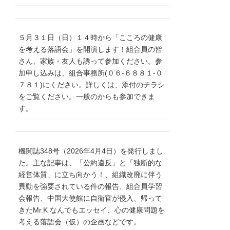
５月３１日（日）１４時から「こころの健康
を考える落語会」を開演します！組合員の皆
さん、家族・友人も誘って参加ください。参
加申し込みは、組合事務所(０６‐６８８１‐０
７８１)にください。詳しくは、添付のチラシ
をご覧ください。一般のからも参加できま
す。
機関誌348号（2026年4月4日）を発行しまし
た。主な記事は、「公約違反」と「独断的な
経営体質」に立ち向かう！、組織改廃に伴う
異動を強要されている件の報告、組合員学習
会報告、中国大使館に自衛官が侵入、帰って
きたMr.K なんでもエッセイ、心の健康問題を
考える落語会（仮）の企画などです。