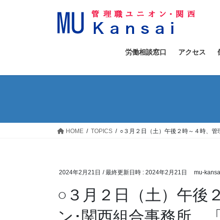
コ
ナ
ン
ビ
テ
ゲ
ン
ー
ツ
シ
労働相談窓口
アクセス
へ
ョ
ス
ン
キ
に
ッ
移
プ
動
HOME
TOPICS
○３月２日（土）午後２時～４時、管
2024年2月21日
/ 最終更新日時 :
2024年2月21日
mu-kansa
○３月２日（土）午後
ン･関西組合事務所、