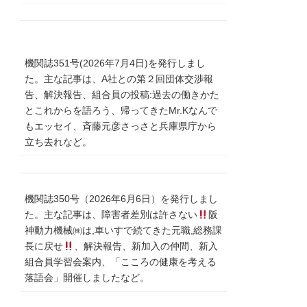
機関誌351号(2026年7月4日)を発行しまし
た。主な記事は、A社との第２回団体交渉報
告、解決報告、組合員の投稿:過去の働きかた
とこれからを語ろう、帰ってきたMr.Kなんで
もエッセイ、斉藤元彦さっさと兵庫県庁から
立ち去れなど。
機関誌350号（2026年6月6日）を発行しまし
た。主な記事は、障害者差別は許さない
阪
神動力機械㈱は,車いすで続てきた元職,総務課
長に戻せ
、解決報告、新加入の仲間、新入
組合員学習会案内、「こころの健康を考える
落語会」開催しましたなど。