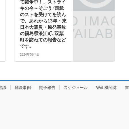
て闘争中！、ストライ
キの今～そごう･西武
のストを受けてを読ん
で、あれから13年・東
日本大震災・原発事故
の福島県浪江町､双葉
町を訪ねての報告など
です。
2024年3月4日
知識
解決事例
闘争報告
スケジュール
Web機関誌
書