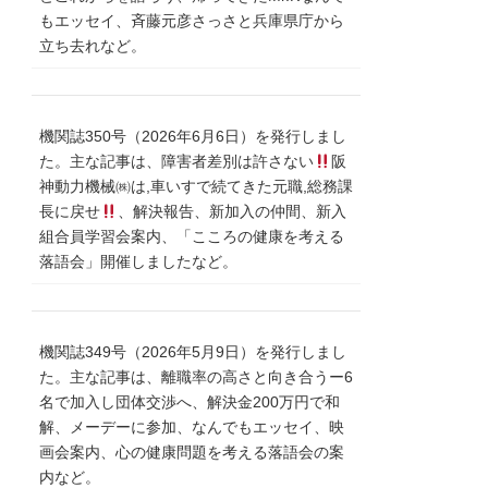
もエッセイ、斉藤元彦さっさと兵庫県庁から
立ち去れなど。
機関誌350号（2026年6月6日）を発行しまし
た。主な記事は、障害者差別は許さない
阪
神動力機械㈱は,車いすで続てきた元職,総務課
長に戻せ
、解決報告、新加入の仲間、新入
組合員学習会案内、「こころの健康を考える
落語会」開催しましたなど。
機関誌349号（2026年5月9日）を発行しまし
た。主な記事は、離職率の高さと向き合うー6
名で加入し団体交渉へ、解決金200万円で和
解、メーデーに参加、なんでもエッセイ、映
画会案内、心の健康問題を考える落語会の案
内など。