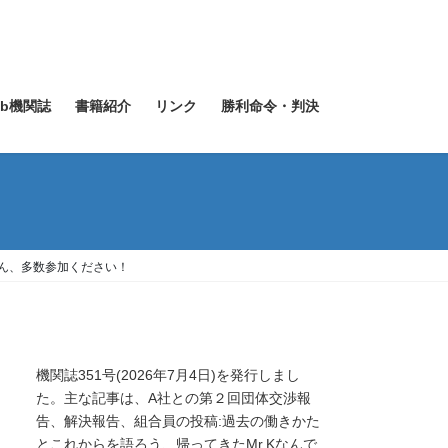
eb機関誌
書籍紹介
リンク
勝利命令・判決
ん、多数参加ください！
機関誌351号(2026年7月4日)を発行しまし
た。主な記事は、A社との第２回団体交渉報
告、解決報告、組合員の投稿:過去の働きかた
とこれからを語ろう、帰ってきたMr.Kなんで