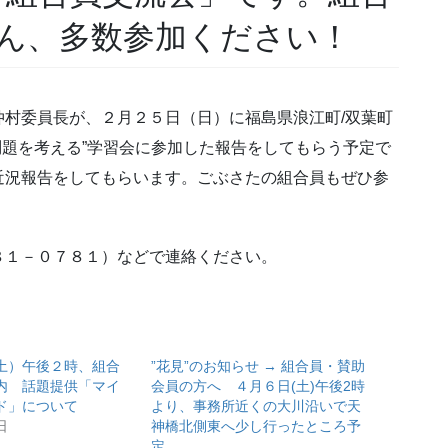
ん、多数参加ください！
村委員長が、２月２５日（日）に福島県浪江町/双葉町
問題を考える”学習会に参加した報告をしてもらう予定で
近況報告をしてもらいます。ごぶさたの組合員もぜひ参
８１－０７８１）などで連絡ください。
土）午後２時、組合
”花見”のお知らせ → 組合員・賛助
内 話題提供「マイ
会員の方へ ４月６日(土)午後2時
ド」について
より、事務所近くの大川沿いで天
日
神橋北側東へ少し行ったところ予
定。