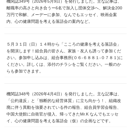
機関誌349号（2026年5月9日）を発行しました。主な記事は、
離職率の高さと向き合うー6名で加入し団体交渉へ、解決金200
万円で和解、メーデーに参加、なんでもエッセイ、映画会案
内、心の健康問題を考える落語会の案内など。
５月３１日（日）１４時から「こころの健康を考える落語会」
を開演します！組合員の皆さん、家族・友人も誘って参加くだ
さい。参加申し込みは、組合事務所(０６‐６８８１‐０７８１)に
ください。詳しくは、添付のチラシをご覧ください。一般のか
らも参加できます。
機関誌348号（2026年4月4日）を発行しました。主な記事は、
「公約違反」と「独断的な経営体質」に立ち向かう！、組織改
廃に伴う異動を強要されている件の報告、組合員学習会報告、
中国大使館に自衛官が侵入、帰ってきたMr.K なんでもエッセ
イ、心の健康問題を考える落語会（仮）の企画などです。