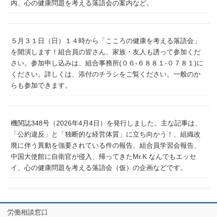
内、心の健康問題を考える落語会の案内など。
５月３１日（日）１４時から「こころの健康を考える落語会」
を開演します！組合員の皆さん、家族・友人も誘って参加くだ
さい。参加申し込みは、組合事務所(０６‐６８８１‐０７８１)に
ください。詳しくは、添付のチラシをご覧ください。一般のか
らも参加できます。
機関誌348号（2026年4月4日）を発行しました。主な記事は、
「公約違反」と「独断的な経営体質」に立ち向かう！、組織改
廃に伴う異動を強要されている件の報告、組合員学習会報告、
中国大使館に自衛官が侵入、帰ってきたMr.K なんでもエッセ
イ、心の健康問題を考える落語会（仮）の企画などです。
労働相談窓口