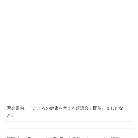
ーカード搭載できるけど･･･など
です。
2025年7月8日
機関誌351号(2026年7月4日)を発行しました。主な記事は、A社
との第２回団体交渉報告、解決報告、組合員の投稿:過去の働き
かたとこれからを語ろう、帰ってきたMr.Kなんでもエッセイ、
斉藤元彦さっさと兵庫県庁から立ち去れなど。
機関誌350号（2026年6月6日）を発行しました。主な記事は、
障害者差別は許さない
阪神動力機械㈱は,車いすで続てきた元
職,総務課長に戻せ
、解決報告、新加入の仲間、新入組合員学
習会案内、「こころの健康を考える落語会」開催しましたな
ど。