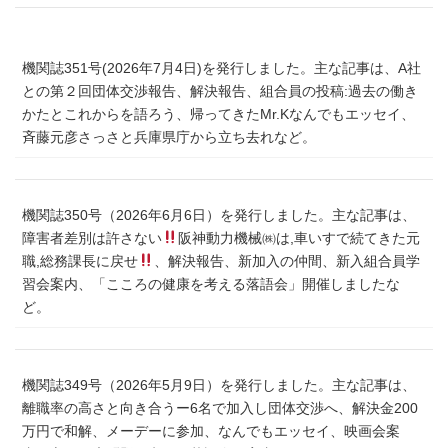
機関誌351号(2026年7月4日)を発行しました。主な記事は、A社
との第２回団体交渉報告、解決報告、組合員の投稿:過去の働き
かたとこれからを語ろう、帰ってきたMr.Kなんでもエッセイ、
斉藤元彦さっさと兵庫県庁から立ち去れなど。
機関誌350号（2026年6月6日）を発行しました。主な記事は、
障害者差別は許さない
阪神動力機械㈱は,車いすで続てきた元
職,総務課長に戻せ
、解決報告、新加入の仲間、新入組合員学
習会案内、「こころの健康を考える落語会」開催しましたな
ど。
機関誌349号（2026年5月9日）を発行しました。主な記事は、
離職率の高さと向き合うー6名で加入し団体交渉へ、解決金200
万円で和解、メーデーに参加、なんでもエッセイ、映画会案